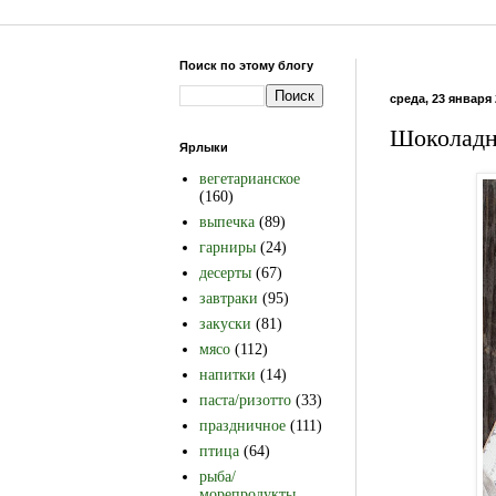
Поиск по этому блогу
среда, 23 января 2
Шоколадн
Ярлыки
вегетарианское
(160)
выпечка
(89)
гарниры
(24)
десерты
(67)
завтраки
(95)
закуски
(81)
мясо
(112)
напитки
(14)
паста/ризотто
(33)
праздничное
(111)
птица
(64)
рыба/
морепродукты