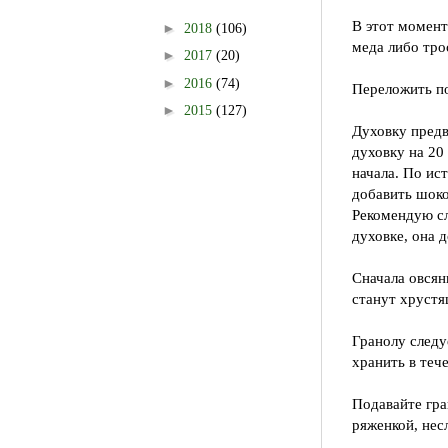
В этот момент
►
2018
(106)
меда либо тро
►
2017
(20)
►
2016
(74)
Переложить по
►
2015
(127)
Духовку предв
духовку на 20
начала. По ис
добавить шоко
Рекомендую сл
духовке, она 
Сначала овсян
станут хруст
Гранолу следу
хранить в теч
Подавайте гра
ряженкой, нес