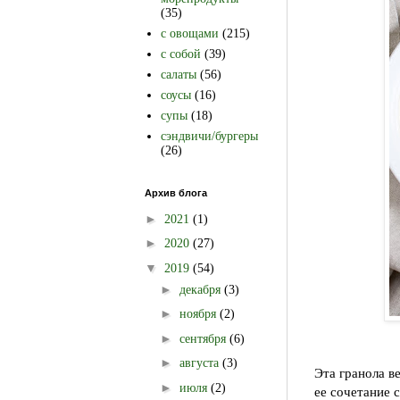
(35)
с овощами
(215)
с собой
(39)
салаты
(56)
соусы
(16)
супы
(18)
сэндвичи/бургеры
(26)
Архив блога
►
2021
(1)
►
2020
(27)
▼
2019
(54)
►
декабря
(3)
►
ноября
(2)
►
сентября
(6)
►
августа
(3)
Эта гранола в
►
июля
(2)
ее сочетание 