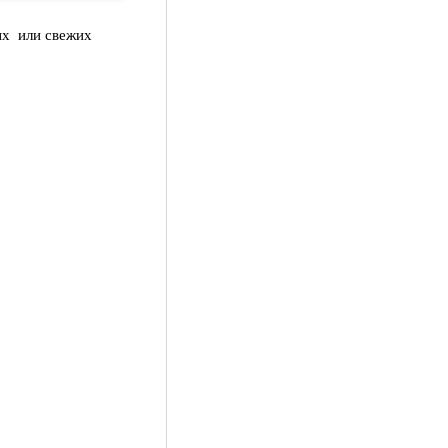
ых
или свежих