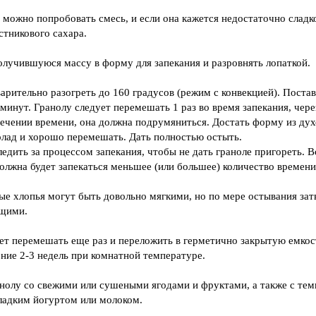
 можно попробовать смесь, и если она кажется недостаточно сладк
стникового сахара.
лучившуюся массу в форму для запекания и разровнять лопаткой.
арительно разогреть до 160 градусов (режим с конвекцией). Поста
 минут. Гранолу следует перемешать 1 раз во время запекания, чере
течении времени, она должна подрумяниться. Достать форму из дух
лад и хорошо перемешать. Дать полностью остыть.
едить за процессом запекания, чтобы не дать граноле пригореть. 
должна будет запекаться меньшее (или большее) количество времени
ые хлопья могут быть довольно мягкими, но по мере остывания зат
ящими.
ет перемешать еще раз и переложить в герметично закрытую емкос
ение 2-3 недель при комнатной температуре.
нолу со свежими или сушеными ягодами и фруктами, а также с те
ладким йогуртом или молоком.