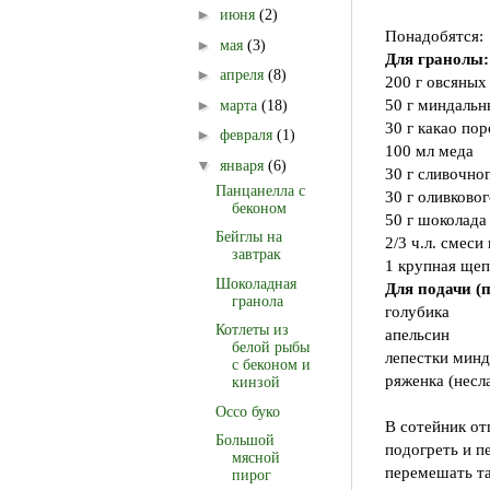
►
июня
(2)
Понадобятся:
►
мая
(3)
Для гранолы:
►
апреля
(8)
200 г овсяных
50 г миндальн
►
марта
(18)
30 г какао по
►
февраля
(1)
100 мл меда
▼
января
(6)
30 г сливочно
Панцанелла с
30 г оливково
беконом
50 г шоколада 
Бейглы на
2/3 ч.л. смеси
завтрак
1 крупная щеп
Шоколадная
Для подачи (
гранола
голубика
Котлеты из
апельсин
белой рыбы
лепестки минд
с беконом и
ряженка (несл
кинзой
Оссо буко
В сотейник от
Большой
подогреть и п
мясной
перемешать т
пирог