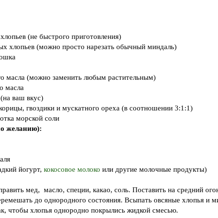
 хлопьев (не быстрого приготовления)
ых хлопьев (можно просто нарезать обычный миндаль)
рошка
го масла (можно заменить любым растительным)
го масла
(на ваш вкус)
 корицы, гвоздики и мускатного ореха (в соотношении 3:1:1)
отка морской соли
по желанию):
аля
адкий йогурт,
кокосовое молоко
или другие молочные продукты)
править мед,
масло, специи, какао, соль. Поставить на средний ого
еремешать до однородного состояния. Всыпать овсяные хлопья и м
ак, чтобы хлопья однородно покрылись жидкой смесью.