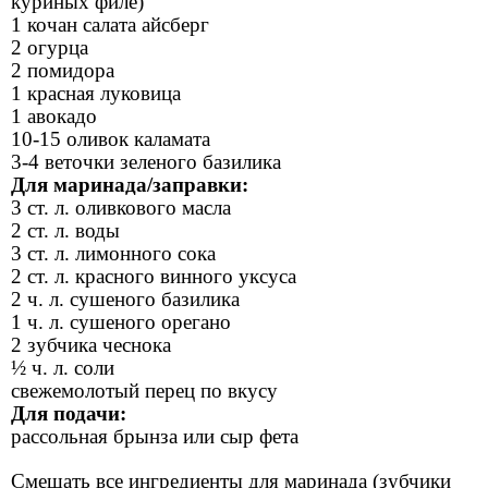
куриных филе)
1 кочан салата айсберг
2 огурца
2 помидора
1 красная луковица
1 авокадо
10-15 оливок каламата
3-4 веточки зеленого базилика
Для маринада/заправки:
3 ст. л. оливкового масла
2 ст. л. воды
3 ст. л. лимонного сока
2 ст. л. красного винного уксуса
2 ч. л. сушеного базилика
1 ч. л. сушеного орегано
2 зубчика чеснока
½ ч. л. соли
свежемолотый перец по вкусу
Для подачи:
рассольная брынза или сыр фета
Смешать все ингредиенты для маринада (зубчики